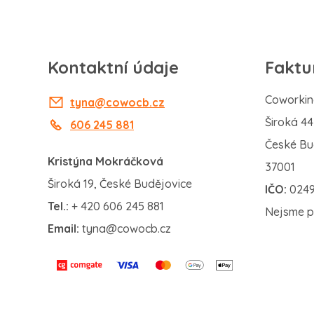
Kontaktní údaje
Faktu
Coworking
tyna@cowocb.cz
Široká 4
606 245 881
České Bu
Kristýna Mokráčková
37001
Široká 19, České Budějovice
IČO:
024
Tel.:
+ 420 606 245 881
Nejsme p
Email:
tyna@cowocb.cz