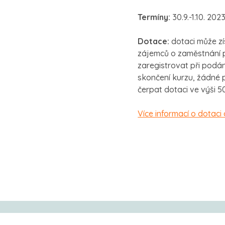
Termíny:
30.9.-1.10. 202
Dotace:
dotaci může z
zájemců o zaměstnání 
zaregistrovat při podá
skončení kurzu, žádné p
čerpat dotaci ve výši 
Více informací o dotaci