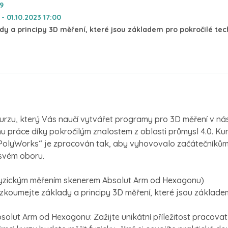
19
- 01.10.2023 17:00
y a principy 3D měření, které jsou základem pro pokročilé tec
urzu, který Vás naučí vytvářet programy pro 3D měření v nás
u práce díky pokročilým znalostem z oblasti průmysl 4.0. Ku
olyWorks“ je zpracován tak, aby vyhovovalo začátečníkům i
e svém oboru.
fyzickým měřením skenerem Absolut Arm od Hexagonu)
zkoumejte základy a principy 3D měření, které jsou základe
olut Arm od Hexagonu: Zažijte unikátní příležitost pracovat