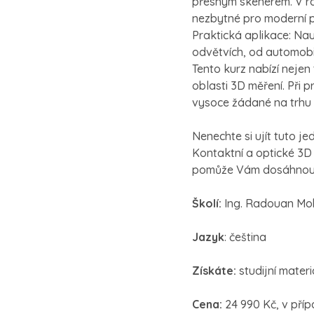
přesným skenerem. V rám
nezbytné pro moderní 
Praktická aplikace: Nau
odvětvích, od automobi
Tento kurz nabízí nejen
oblasti 3D měření. Při 
vysoce žádané na trhu 
Nenechte si ujít tuto je
Kontaktní a optické 3D
pomůže Vám dosáhnout 
Školí:
Ing. Radouan M
Jazyk
: čeština
Získáte:
studijní materi
Cena:
24 990 Kč, v pří