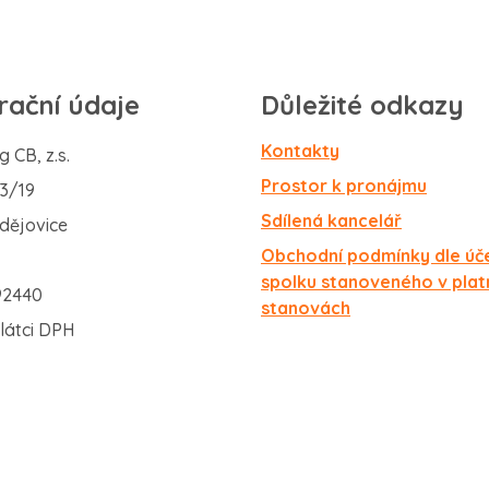
rační údaje
Důležité odkazy
Kontakty
 CB, z.s.
Prostor k pronájmu
43/19
Sdílená kancelář
dějovice
Obchodní podmínky dle úč
spolku stanoveného v plat
92440
stanovách
látci DPH