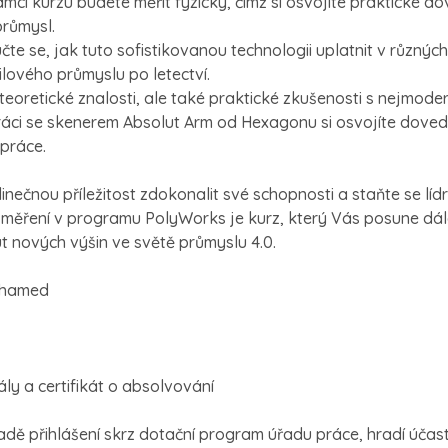
ci kurzu budete měřit fyzicky, čímž si osvojíte praktické do
průmysl.
čte se, jak tuto sofistikovanou technologii uplatnit v různý
lového průmyslu po letectví.
 teoretické znalosti, ale také praktické zkušenosti s nejmoder
práci se skenerem Absolut Arm od Hexagonu si osvojíte dovedn
práce.
dinečnou příležitost zdokonalit své schopnosti a staňte se líd
 měření v programu PolyWorks je kurz, který Vás posune dále
nových výšin ve světě průmyslu 4.0.
ohamed
ály a certifikát o absolvování
padě přihlášení skrz dotační program úřadu práce, hradí účas