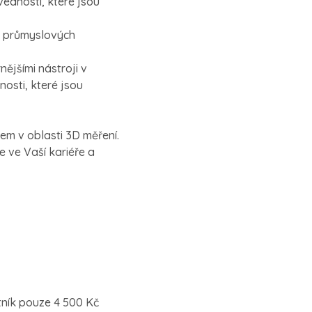
vednosti, které jsou
ch průmyslových
nějšími nástroji v
osti, které jsou
rem v oblasti 3D měření.
 ve Vaší kariéře a
tník pouze 4 500 Kč