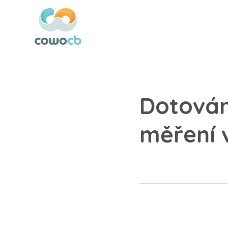
Dotován
měření 