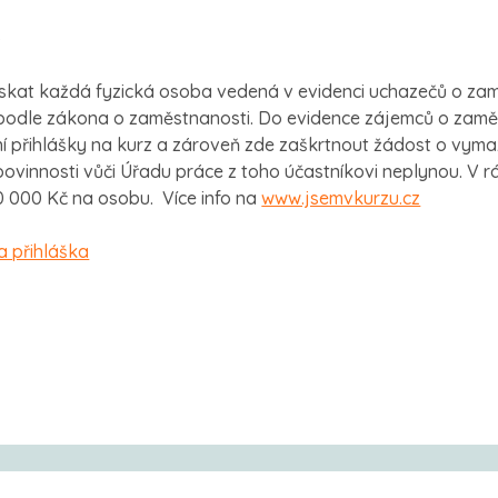
3
ískat každá fyzická osoba vedená v evidenci uchazečů o zam
podle zákona o zaměstnanosti. Do evidence zájemců o zamě
ní přihlášky na kurz a zároveň zde zaškrtnout žádost o vym
ovinnosti vůči Úřadu práce z toho účastníkovi neplynou. V rá
50 000 Kč na osobu. Více info na
www.jsemvkurzu.cz
 a přihláška