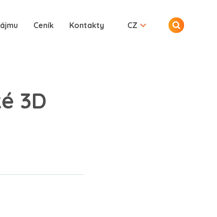
nájmu
Ceník
Kontakty
CZ
ké 3D