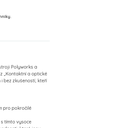
hniky.
troji Polyworks a
rz „Kontaktní a optické
 bez zkušeností, kteří
m pro pokročilé
 s tímto vysoce