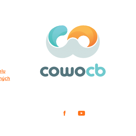
elu
ných