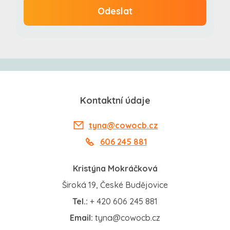
Odeslat
Kontaktní údaje
tyna@cowocb.cz
606 245 881
Kristýna Mokráčková
Široká 19, České Budějovice
Tel.:
+ 420 606 245 881
Email:
tyna@cowocb.cz